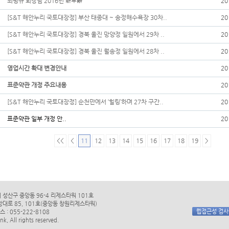
최평규 회장님 2016년 新年辭
20
[S&T 해안누리 국토대장정] 부산 태종대 ~ 송정해수욕장 30차..
20
[S&T 해안누리 국토대장정] 경북 울진 망양정 일원에서 29차 ..
20
[S&T 해안누리 국토대장정] 경북 울진 월송정 일원에서 28차 ..
20
영업시간 확대 변경안내
20
표준약관 개정 주요내용
20
[S&T 해안누리 국토대장정] 순천만에서 ‘힐링’하며 27차 구간..
20
표준약관 일부 개정 안..
20
<<
<
11
12
13
14
15
16
17
18
19
>
시 성산구 중앙동 96-4 리제스타워 101호
앙대로 85, 101호(중앙동 창원리제스타워)
웹접근성 검
스 : 055-222-8108
k, All rights reserved.