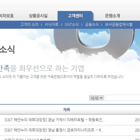
고객의 소리
서식자료
SNT소식
금융소식
유사금융업체식별
소식
만족
을 최우선으로 하는 기업
 소리에 귀 기울이는 고객을 위한 저축은행으로서의 역할을 충실히 다하도록 하겠습니다.
제목
[S&T 해안누리 국토대장정] 경남 거제시 리베라호텔 ~ 학동흑진..
20
[S&T 해안누리 국토대장정] 경남 통영시 금호마리나리조트 ~ R..
20