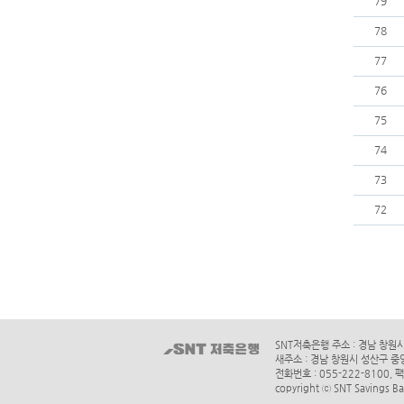
79
78
77
76
75
74
73
72
SNT저축은행 주소 : 경남 창원
새주소 : 경남 창원시 성산구 중
전화번호 : 055-222-8100, 팩
copyright ⓒ SNT Savings Ban