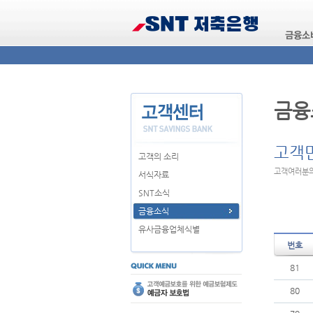
금융
고객
고객의 소리
고객여러분의
서식자료
SNT소식
금융소식
유사금융업체식별
번호
81
80